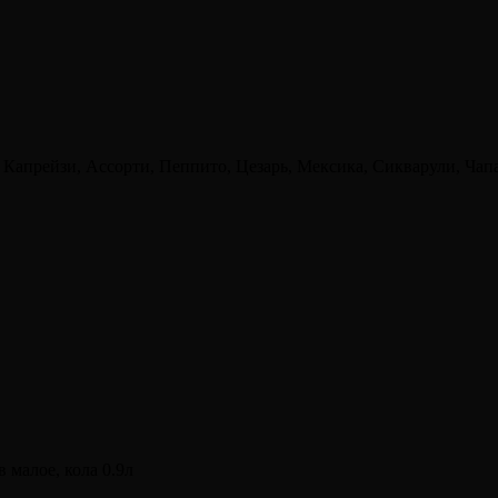
, Капрейзи, Ассорти, Пеппито, Цезарь, Мексика, Сикварули, Чап
 малое, кола 0.9л