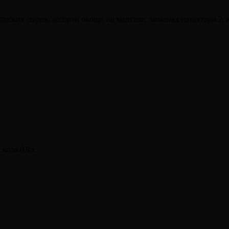
зских сыров, ассорти овощи на мангале, лимонад натахтари 2, к
 кола 0.9л