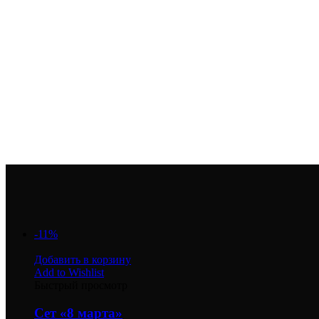
Приходите в гости! Все блюда с пылу с жару, вкусные коктейли
Открой Crazy Brothers в своем городе! Купи франшизу напряму
У нас уже более 50 открытых франшиз!
-11%
Добавить в корзину
Add to Wishlist
Быстрый просмотр
Сет «8 марта»