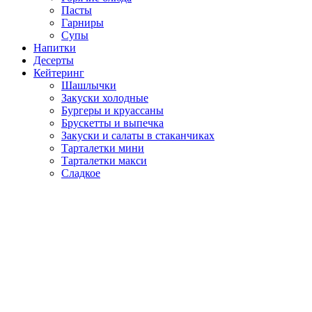
Пасты
Гарниры
Супы
Напитки
Десерты
Кейтеринг
Шашлычки
Закуски холодные
Бургеры и круассаны
Брускетты и выпечка
Закуски и салаты в стаканчиках
Тарталетки мини
Тарталетки макси
Сладкое
Доставка четырехэтажной пиццы, также брофудов, роллов, сала