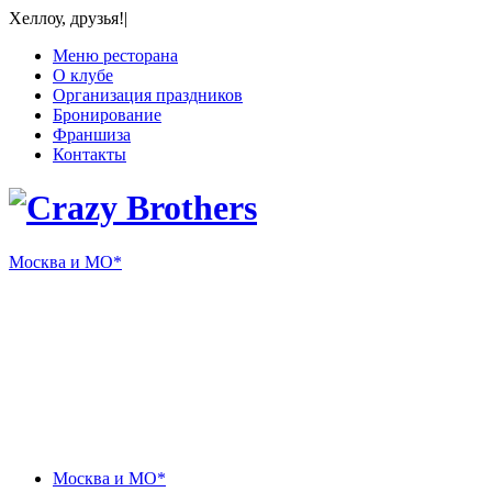
Хеллоу, друзья!
|
Меню ресторана
О клубе
Организация праздников
Бронирование
Франшиза
Контакты
Москва и МО*
Ⓜ Бульвар Рокоссовского
ул. Николая Химушина, 5c3
+7 925 566-86-66 (доставка)
+7 926 499-86-66 (ресторан)
Москва и МО*