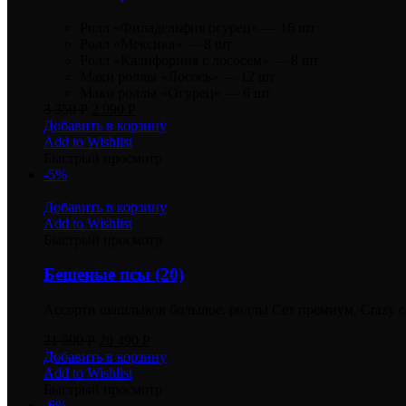
Ролл «Филадельфия огурец» — 16 шт
Ролл «Мексика» — 8 шт
Ролл «Калифорния с лососем» — 8 шт
Маки роллы «Лосось» — 12 шт
Маки роллы «Огурец» — 6 шт
3 350
Р
2 990
Р
Добавить в корзину
Add to Wishlist
Быстрый просмотр
-5%
Добавить в корзину
Add to Wishlist
Быстрый просмотр
Бешеные псы (20)
Ассорти шашлыков большое, роллы Сет премиум, Crazy сет
21 590
Р
20 490
Р
Добавить в корзину
Add to Wishlist
Быстрый просмотр
-6%