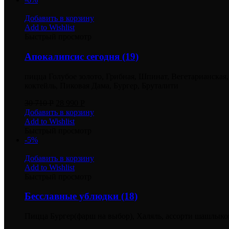
Добавить в корзину
Add to Wishlist
Быстрый просмотр
Апокалипсис сегодня (19)
пицца Голубое золото, Грибная, Шпинат, Вегетарианская
коктейль, Пиковая Дама, Бургер, Бруталити
30 710
Р
28 990
Р
Добавить в корзину
Add to Wishlist
Быстрый просмотр
-5%
Добавить в корзину
Add to Wishlist
Быстрый просмотр
Бесславные ублюдки (18)
Пицца Бургер(фарш на выбор), Халяль, ассорти шашлыков