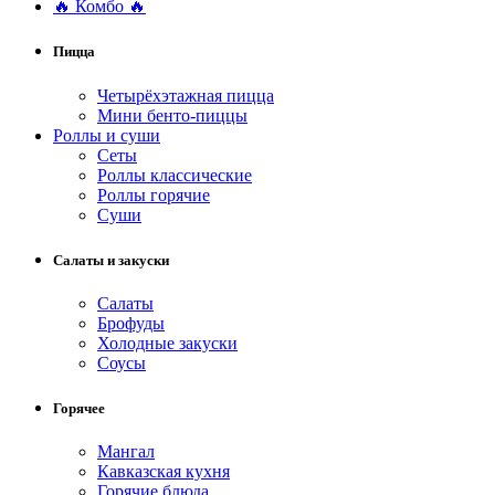
🔥 Комбо 🔥
Пицца
Четырёхэтажная пицца
Мини бенто-пиццы
Роллы и суши
Сеты
Роллы классические
Роллы горячие
Суши
Салаты и закуски
Салаты
Брофуды
Холодные закуски
Соусы
Горячее
Мангал
Кавказская кухня
Горячие блюда