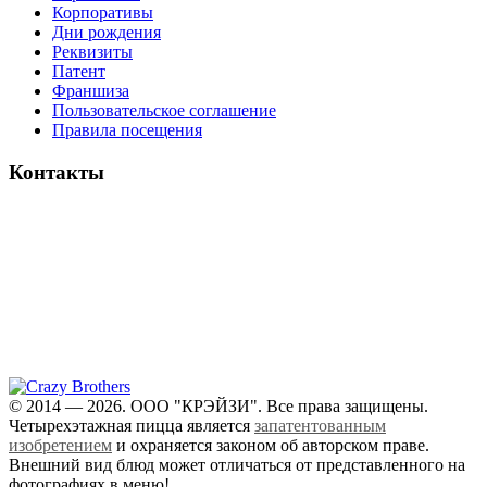
Корпоративы
Дни рождения
Реквизиты
Патент
Франшиза
Пользовательское соглашение
Правила посещения
Контакты
+7 925 566-86-66 (доставка)
+7 926 499-86-66 (ресторан)
ул. Николая Химушина, 5c3
Ⓜ Бульвар Рокоссовского
© 2014 — 2026. ООО "КРЭЙЗИ". Все права защищены.
Четырехэтажная пицца является
запатентованным
изобретением
и охраняется законом об авторском праве.
Внешний вид блюд может отличаться от представленного на
фотографиях в меню!