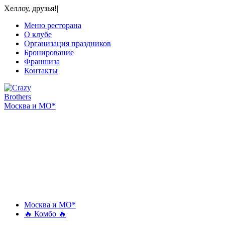
Хеллоу, друзья!
|
Меню ресторана
О клубе
Организация праздников
Бронирование
Франшиза
Контакты
Москва и МО*
Ⓜ Бульвар Рокоссовского
ул. Николая Химушина, 5c3
+7 925 566-86-66 (доставка)
+7 926 499-86-66 (ресторан)
Москва и МО*
🔥 Комбо 🔥