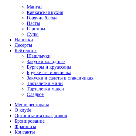
Мангал
Кавказская кухня
Горячие блюда
Пасты
Гарниры
Супы
Напитки
Десерты
Кейтеринг
Шашлычки
Закуски холодные
Бургеры и круассаны
Брускетты и выпечка
Закуски и салаты в стаканчиках
Тарталетки мини
Тарталетки макси
Сладкое
Меню ресторана
О клубе
Организация праздников
Бронирование
Франшиза
Контакты