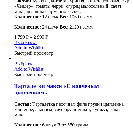
Состав:
Булочка, котлета куриная, котлета говяжья, сыр
«Чеддер», томаты черри, огурец малосольный, салат
микс, два вида фирменного соуса
Количество:
12 штук
Вес
: 1060 грамм
Количество:
24 штук
Вес
: 2120 грамм
1 790
Р
–
2 990
Р
Выбрать ...
Add to Wishlist
Быстрый просмотр
Выбрать ...
Add to Wishlist
Быстрый просмотр
Тарталетки макси «С копченым
цыпленком»
Состав:
Тарталетка песочная, филе грудки цыпленка
копчёное, ананасы, соус брусничный, кунжут, салат
микс
Количество:
6 штук
Вес:
550 грамм