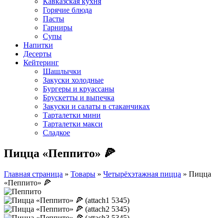
Кавказская кухня
Горячие блюда
Пасты
Гарниры
Супы
Напитки
Десерты
Кейтеринг
Шашлычки
Закуски холодные
Бургеры и круассаны
Брускетты и выпечка
Закуски и салаты в стаканчиках
Тарталетки мини
Тарталетки макси
Сладкое
Пицца «Пеппито» 🍕
Главная страница
»
Товары
»
Четырёхэтажная пицца
»
Пицца
«Пеппито» 🍕