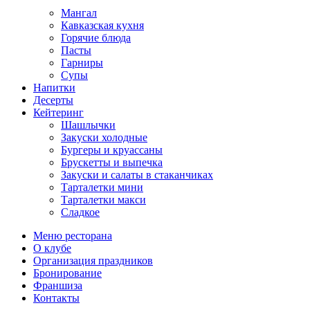
Мангал
Кавказская кухня
Горячие блюда
Пасты
Гарниры
Супы
Напитки
Десерты
Кейтеринг
Шашлычки
Закуски холодные
Бургеры и круассаны
Брускетты и выпечка
Закуски и салаты в стаканчиках
Тарталетки мини
Тарталетки макси
Сладкое
Меню ресторана
О клубе
Организация праздников
Бронирование
Франшиза
Контакты