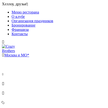
Хеллоу, друзья!
|
Меню ресторана
О клубе
Организация праздников
Бронирование
Франшиза
Контакты
Москва и МО*
Ⓜ Бульвар Рокоссовского
ул. Николая Химушина, 5c3
+7 925 566-86-66 (доставка)
+7 926 499-86-66 (ресторан)